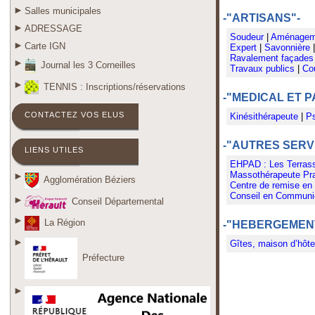
Salles municipales
-"ARTISANS"-
ADRESSAGE
Soudeur
|
Aménagemen
Carte IGN
Expert
|
Savonnière
Ravalement façades 
Journal les 3 Corneilles
Travaux publics
|
Cou
TENNIS : Inscriptions/réservations
-"MEDICAL ET 
CONTACTEZ VOS ELUS
Kinésithérapeute
|
Ps
-"AUTRES SERV
LIENS UTILES
EHPAD : Les Terras
Massothérapeute Pra
Agglomération Béziers
Centre de remise en
Conseil en Communi
Conseil Départemental
La Région
-"HEBERGEMEN
Gîtes, maison d’hôt
Préfecture