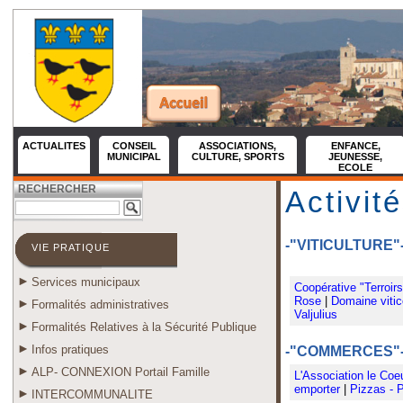
ACTUALITES
CONSEIL
ASSOCIATIONS,
ENFANCE,
MUNICIPAL
CULTURE, SPORTS
JEUNESSE,
ECOLE
RECHERCHER
Activit
-"VITICULTURE"
VIE PRATIQUE
Services municipaux
Coopérative "Terroir
Rose
|
Domaine vitic
Formalités administratives
Valjulius
Formalités Relatives à la Sécurité Publique
Infos pratiques
-"COMMERCES"
ALP- CONNEXION Portail Famille
L'Association le Coe
emporter
|
Pizzas - P
INTERCOMMUNALITE