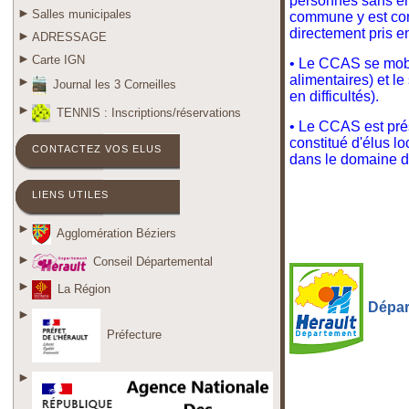
personnes sans emp
Salles municipales
commune y est cons
directement pris e
ADRESSAGE
Carte IGN
• Le CCAS se mobil
alimentaires) et l
Journal les 3 Corneilles
en difficultés).
TENNIS : Inscriptions/réservations
• Le CCAS est prés
constitué d'élus l
CONTACTEZ VOS ELUS
dans le domaine de
LIENS UTILES
Agglomération Béziers
Conseil Départemental
La Région
Dépar
Préfecture