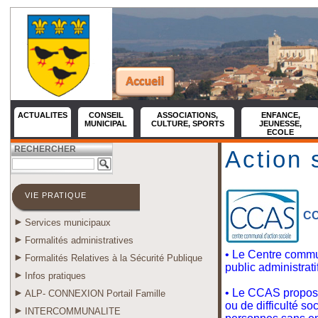
ACTUALITES
CONSEIL
ASSOCIATIONS,
ENFANCE,
MUNICIPAL
CULTURE, SPORTS
JEUNESSE,
ECOLE
RECHERCHER
Action 
VIE PRATIQUE
CC
Services municipaux
Formalités administratives
• Le Centre comm
Formalités Relatives à la Sécurité Publique
public administratif
Infos pratiques
• Le CCAS propose
ALP- CONNEXION Portail Famille
ou de difficulté s
INTERCOMMUNALITE