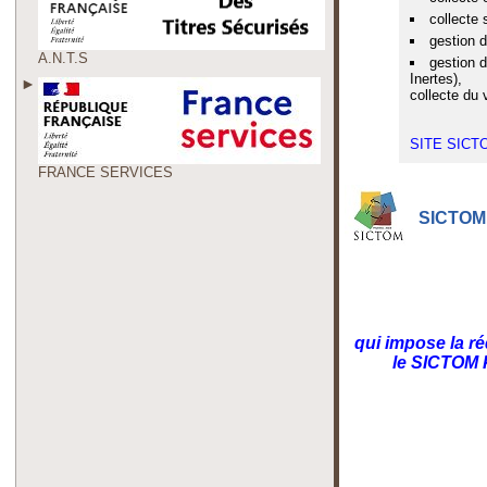
collecte
gestion d
A.N.T.S
gestion d
Inertes),
collecte du 
SITE SICT
FRANCE SERVICES
SICTOM 
qui impose la r
le SICTOM 