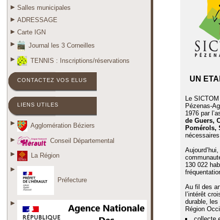
Salles municipales
ADRESSAGE
Carte IGN
Journal les 3 Corneilles
TENNIS : Inscriptions/réservations
UN ETA
CONTACTEZ VOS ELUS
Le SICTOM (
LIENS UTILES
Pézenas-Agd
1976 par l’
de Guers, 
Agglomération Béziers
Pomérols, S
nécessaires 
Conseil Départemental
Aujourd’hui
La Région
communautés
130 022 habi
fréquentatio
Préfecture
Au fil des a
l’intérêt cr
durable, les
Région Occi
collecte