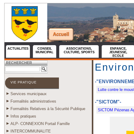
ACTUALITES
CONSEIL
ASSOCIATIONS,
ENFANCE,
MUNICIPAL
CULTURE, SPORTS
JEUNESSE,
ECOLE
RECHERCHER
Enviro
-"ENVIRONNEME
VIE PRATIQUE
Lutte contre le moust
Services municipaux
Formalités administratives
-"SICTOM"-
Formalités Relatives à la Sécurité Publique
SICTOM Pézenas A
Infos pratiques
ALP- CONNEXION Portail Famille
INTERCOMMUNALITE