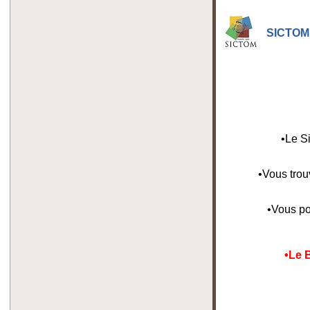
SICTOM 
•Le S
•Vous trou
•Vous po
•Le 