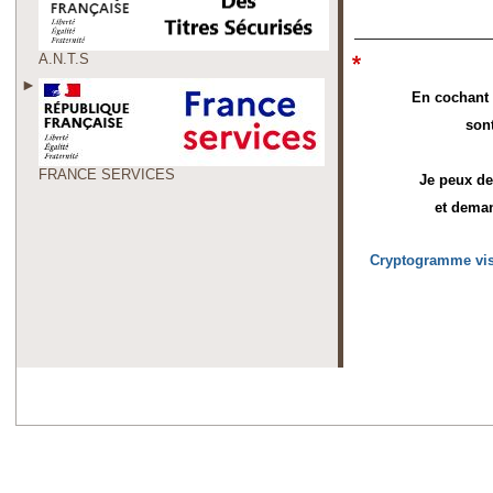
A.N.T.S
En cochant c
son
FRANCE SERVICES
Je peux de
et deman
Cryptogramme vis