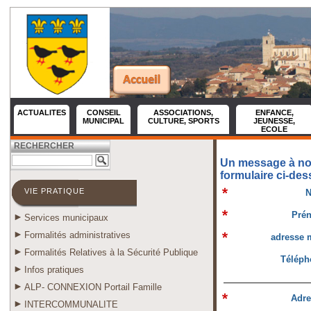
ACTUALITES
CONSEIL
ASSOCIATIONS,
ENFANCE,
MUNICIPAL
CULTURE, SPORTS
JEUNESSE,
ECOLE
RECHERCHER
Un message à nous
formulaire ci-des
VIE PRATIQUE
N
Pré
Services municipaux
Formalités administratives
adresse m
Formalités Relatives à la Sécurité Publique
Téléph
Infos pratiques
ALP- CONNEXION Portail Famille
Adre
INTERCOMMUNALITE