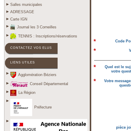
Salles municipales
ADRESSAGE
Carte IGN
Journal les 3 Corneilles
TENNIS : Inscriptions/réservations
Code Pos
CONTACTEZ VOS ELUS
V
LIENS UTILES
Quel est le suj
votre quest
Agglomération Béziers
Votre message
Conseil Départemental
questi
La Région
Préfecture
pièce jo